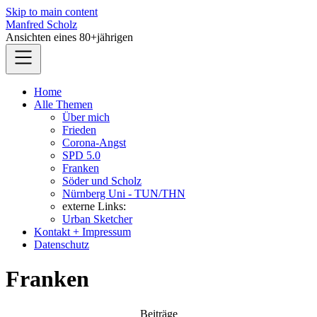
Skip to main content
Manfred Scholz
Ansichten eines 80+jährigen
Home
Alle Themen
Über mich
Frieden
Corona-Angst
SPD 5.0
Franken
Söder und Scholz
Nürnberg Uni - TUN/THN
externe Links:
Urban Sketcher
Kontakt + Impressum
Datenschutz
Franken
Beiträge